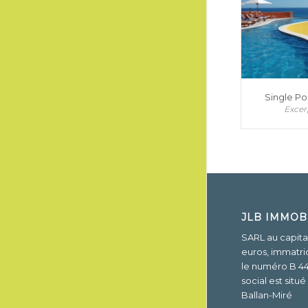
Single Por
Excer
JLB IMMOB
SARL au capita
euros,
immatri
le numéro B 44
social est situ
Ballan-Miré