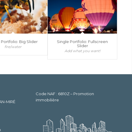
 Portfolio: Big Slider
Single Portfolio: Fullscreen
Slider
fire/water
Add what you want!
Code NAF : 6810Z – Promotion
immobilière
LAN-MIRÉ
m