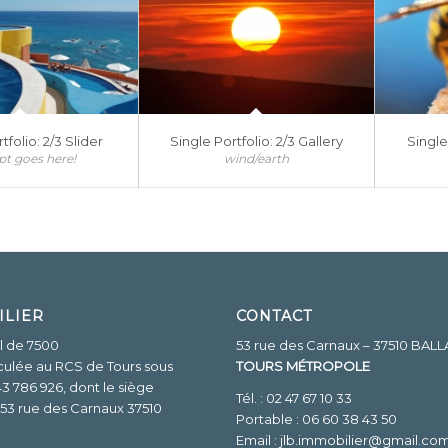
tfolio: 2/3 Slider
Single Portfolio: 2/3 Gallery
Single
pt goes here!
wind/earth
ILIER
CONTACT
l de 7500
53 rue des Carnaux – 37510 BAL
culée au RCS de Tours sous
TOURS MÉTROPOLE
3 786 926, dont le siège
Tél. : 02 47 67 10 33
é 53 rue des Carnaux 37510
Portable : 06 60 38 43 50
Email :
jlb.immobilier@gmail.co